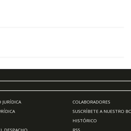
 JURÍDICA
COLABORADORES
URÍDICA
SUSCRÍBETE A NUESTRO B
HISTÓRICO
EL DESPACHO
RSS