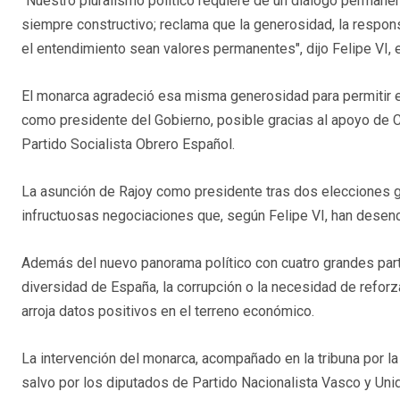
"Nuestro pluralismo político requiere de un diálogo permane
siempre constructivo; reclama que la generosidad, la respons
el entendimiento sean valores permanentes", dijo Felipe VI, e
El monarca agradeció esa misma generosidad para permitir e
como presidente del Gobierno, posible gracias al apoyo de Ci
Partido Socialista Obrero Español.
La asunción de Rajoy como presidente tras dos elecciones 
infructuosas negociaciones que, según Felipe VI, han desenc
Además del nuevo panorama político con cuatro grandes part
diversidad de España, la corrupción o la necesidad de reforz
arroja datos positivos en el terreno económico.
La intervención del monarca, acompañado en la tribuna por la r
salvo por los diputados de Partido Nacionalista Vasco y U