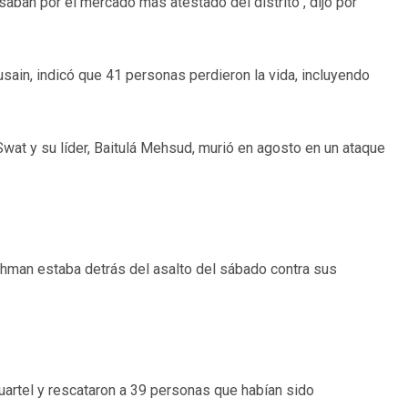
asaban por el mercado más atestado del distrito", dijo por
Husain, indicó que 41 personas perdieron la vida, incluyendo
 Swat y su líder, Baitulá Mehsud, murió en agosto en un ataque
Rehman estaba detrás del asalto del sábado contra sus
uartel y rescataron a 39 personas que habían sido