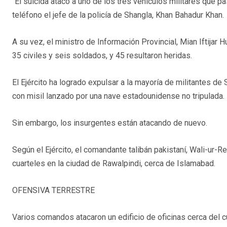
"El suicida atacó a uno de los tres vehículos militares que p
teléfono el jefe de la policía de Shangla, Khan Bahadur Khan.
A su vez, el ministro de Información Provincial, Mian Iftijar 
35 civiles y seis soldados, y 45 resultaron heridas.
El Ejército ha logrado expulsar a la mayoría de militantes de
con misil lanzado por una nave estadounidense no tripulada.
Sin embargo, los insurgentes están atacando de nuevo.
Según el Ejército, el comandante talibán pakistaní, Wali-ur-
cuarteles en la ciudad de Rawalpindi, cerca de Islamabad.
OFENSIVA TERRESTRE
Varios comandos atacaron un edificio de oficinas cerca del c