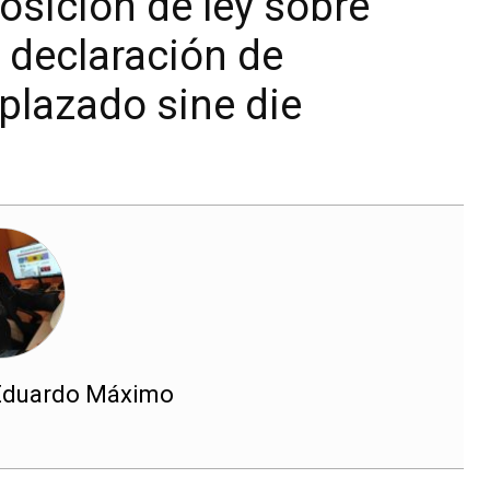
osición de ley sobre
 declaración de
aplazado sine die
Eduardo Máximo