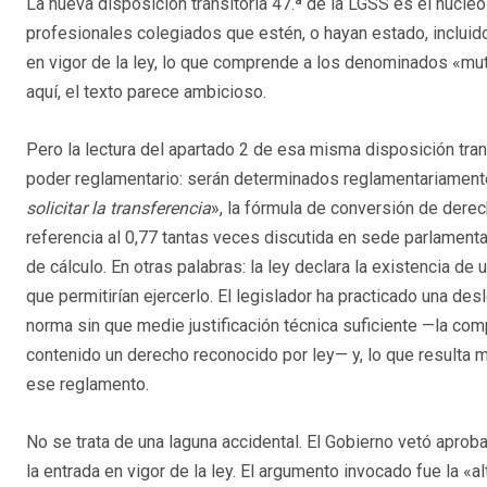
La nueva disposición transitoria 47.ª de la LGSS es el núcleo
profesionales colegiados que estén, o hayan estado, incluido
en vigor de la ley, lo que comprende a los denominados «mut
aquí, el texto parece ambicioso.
Pero la lectura del apartado 2 de esa misma disposición tran
poder reglamentario: serán determinados reglamentariament
solicitar la transferencia
», la fórmula de conversión de derec
referencia al 0,77 tantas veces discutida en sede parlamenta
de cálculo. En otras palabras: la ley declara la existencia 
que permitirían ejercerlo. El legislador ha practicado una de
norma sin que medie justificación técnica suficiente —la com
contenido un derecho reconocido por ley— y, lo que resulta má
ese reglamento.
No se trata de una laguna accidental. El Gobierno vetó apro
la entrada en vigor de la ley. El argumento invocado fue la «