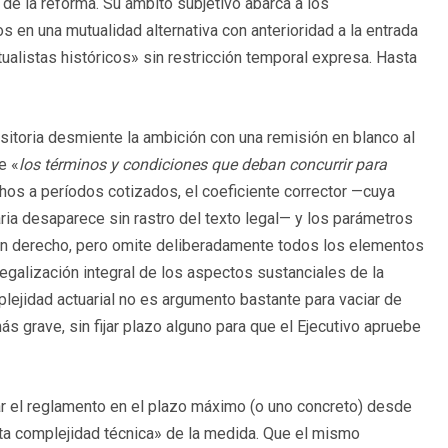
 de la reforma. Su ámbito subjetivo abarca a los
s en una mutualidad alternativa con anterioridad a la entrada
ualistas históricos» sin restricción temporal expresa. Hasta
sitoria desmiente la ambición con una remisión en blanco al
e «
los términos y condiciones que deban concurrir para
hos a períodos cotizados, el coeficiente corrector —cuya
ria desaparece sin rastro del texto legal— y los parámetros
de un derecho, pero omite deliberadamente todos los elementos
slegalización integral de los aspectos sustanciales de la
plejidad actuarial no es argumento bastante para vaciar de
s grave, sin fijar plazo alguno para que el Ejecutivo apruebe
bar el reglamento en el plazo máximo (o uno concreto) desde
alta complejidad técnica» de la medida. Que el mismo