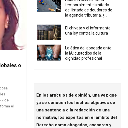
temporalmente limitada
del listado de deudores de
la agencia tributaria. ¿...
El chivato y el informante:
una ley contra la cultura
La ética del abogado ante
la IA: custodios de la
dignidad profesional
lobales o
edosa
ales
En los
artículos de opinión
,
una vez que
e 7 de
ya se conocen los hechos objetivos de
eforma el
una sentencia o la redacción de una
normativa, los expertos en el ámbito del
Derecho como abogados, asesores y