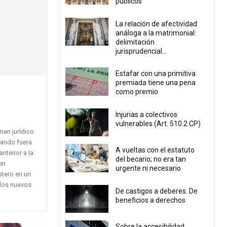
públicos
La relación de afectividad
análoga a la matrimonial:
delimitación
jurisprudencial...
Estafar con una primitiva
premiada tiene una pena
como premio
Injurias a colectivos
vulnerables (Art. 510.2 CP)
imen jurídico
tando fuera
A vueltas con el estatuto
nterior a la
del becario; no era tan
en
urgente ni necesario
tero en un
 los nuevos
De castigos a deberes. De
beneficios a derechos
Sobre la accesibilidad