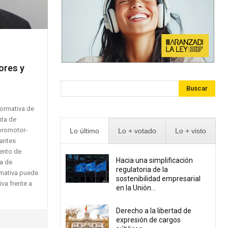
ores y
Buscar
normativa de
nta de
 promotor-
Lo último
Lo + votado
Lo + visto
tantes
ento de
Hacia una simplificación
ta de
regulatoria de la
rmativa puede
sostenibilidad empresarial
va frente a
en la Unión...
Derecho a la libertad de
expresión de cargos