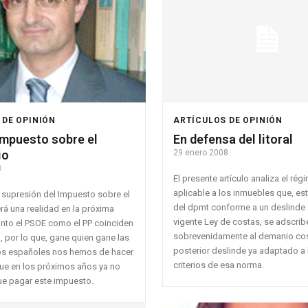
 DE OPINIÓN
ARTÍCULOS DE OPINIÓN
impuesto sobre el
En defensa del litoral
io
29 enero 2008
8
El presente artículo analiza el rég
aplicable a los inmuebles que, es
 supresión del Impuesto sobre el
del dpmt conforme a un deslinde a
rá una realidad en la próxima
vigente Ley de costas, se adscrib
Tanto el PSOE como el PP coinciden
sobrevenidamente al demanio cos
, por lo que, gane quien gane las
posterior deslinde ya adaptado a
los españoles nos hemos de hacer
criterios de esa norma.
que en los próximos años ya no
e pagar este impuesto.