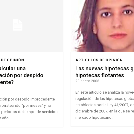
 DE OPINIÓN
ARTÍCULOS DE OPINIÓN
lcular una
Las nuevas hipotecas g
ación por despido
hipotecas flotantes
ente?
29 enero 2008
8
En este artículo se analiza la nov
regulación de las hipotecas glob
ción por despido improcedente
establecida por la Ley 41/2007, d
prorrateando "por meses" y no
diciembre de 2007, en la que se r
s períodos de tiempo de servicios
mercado hipotecario.
n año.