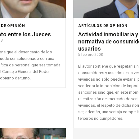
 DE OPINIÓN
ARTÍCULOS DE OPINIÓN
to entre los Jueces
Actividad inmobiliaria y
08
normativa de consumid
usuarios
iene que el desencanto de los
5 febrero 2008
puede ser solucionado con una
ítica de personal que sea tomada
El autor sostiene que respetar la 
el Consejo General del Poder
consumidores y usuarios en la ve
gobierno de turno.
viviendas no sólo puede evitar al
vendedor la imposición de impor
sanciones sino que, en este mom
ralentización del mercado de ven
viviendas, el respeto de dicha no
ser, además, una ventaja competiti
terceros no cumplidores.