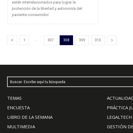
estén interrelacionados para lograr la
protección de la libertad y autonomía del
paciente-consumidor.
...
1
307
308
309
310
Buscar: Escribe aquí tu búsqueda
TEMAS
ACTUALIDAD
ENCUESTA
PRÁCTICA J
LIBRO DE LA SEMANA
LEGALTECH
MULTIMEDIA
GESTIÓN D