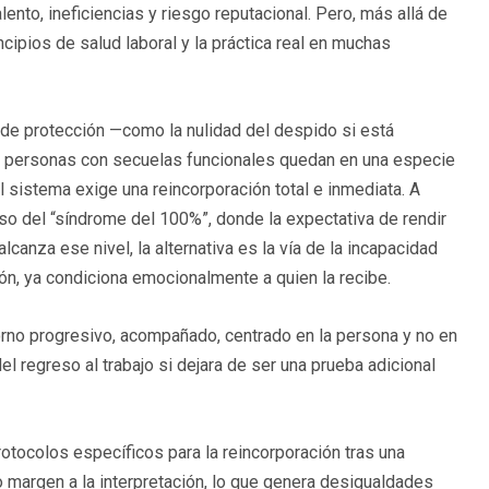
ento, ineficiencias y riesgo reputacional. Pero, más allá de
ncipios de salud laboral y la práctica real en muchas
de protección —como la nulidad del despido si está
s personas con secuelas funcionales quedan en una especie
l sistema exige una reincorporación total e inmediata. A
o del “síndrome del 100%”, donde la expectativa de rendir
lcanza ese nivel, la alternativa es la vía de la incapacidad
ón, ya condiciona emocionalmente a quien la recibe.
torno progresivo, acompañado, centrado en la persona y no en
l regreso al trabajo si dejara de ser una prueba adicional
otocolos específicos para la reincorporación tras una
o margen a la interpretación, lo que genera desigualdades