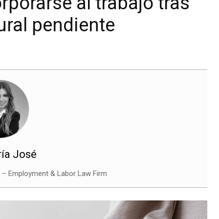
porarse al trabajo tras
tural pendiente
ría José
l – Employment & Labor Law Firm