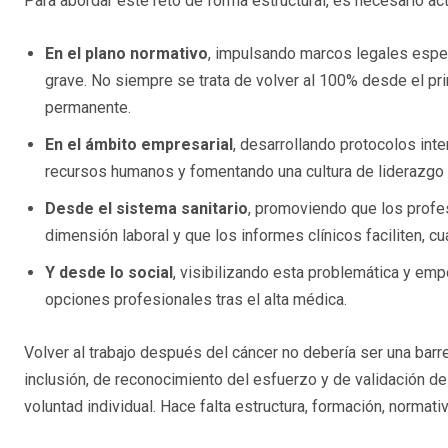
Para abordar este reto de forma estructural, es necesario act
En el plano normativo
, impulsando marcos legales espec
grave. No siempre se trata de volver al 100% desde el pri
permanente.
En el ámbito empresarial
, desarrollando protocolos int
recursos humanos y fomentando una cultura de liderazgo
Desde el sistema sanitario
, promoviendo que los profes
dimensión laboral y que los informes clínicos faciliten, 
Y desde lo social
, visibilizando esta problemática y em
opciones profesionales tras el alta médica.
Volver al trabajo después del cáncer no debería ser una barr
inclusión, de reconocimiento del esfuerzo y de validación de
voluntad individual. Hace falta estructura, formación, normati