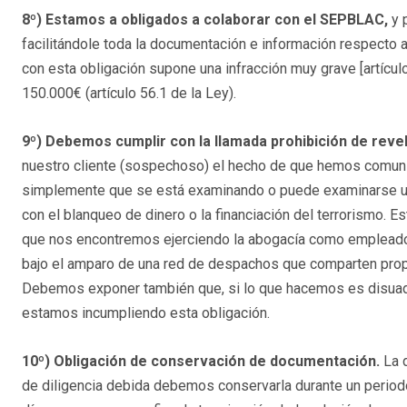
8º) Estamos a obligados a colaborar con el SEPBLAC,
y 
facilitándole toda la documentación e información respecto a
con esta obligación supone una infracción muy grave [artícul
150.000€ (artículo 56.1 de la Ley).
9º) Debemos cumplir con la llamada prohibición de reve
nuestro cliente (sospechoso) el hecho de que hemos comunic
simplemente que se está examinando o puede examinarse un
con el blanqueo de dinero o la financiación del terrorismo. 
que nos encontremos ejerciendo la abogacía como empleados
bajo el amparo de una red de despachos que comparten prop
Debemos exponer también que, si lo que hacemos es disuadir a
estamos incumpliendo esta obligación.
10º) Obligación de conservación de documentación.
La d
de diligencia debida debemos conservarla durante un period