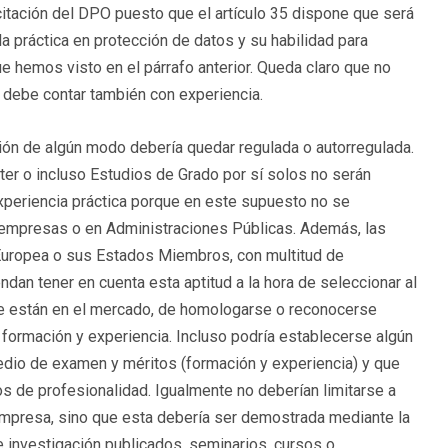
tación del DPO puesto que el artículo 35 dispone que será
 práctica en protección de datos y su habilidad para
e hemos visto en el párrafo anterior. Queda claro que no
 debe contar también con experiencia.
ión de algún modo debería quedar regulada o autorregulada.
r o incluso Estudios de Grado por sí solos no serán
experiencia práctica porque en este supuesto no se
n empresas o en Administraciones Públicas. Además, las
 Europea o sus Estados Miembros, con multitud de
dan tener en cuenta esta aptitud a la hora de seleccionar al
que están en el mercado, de homologarse o reconocerse
 formación y experiencia. Incluso podría establecerse algún
edio de examen y méritos (formación y experiencia) y que
os de profesionalidad. Igualmente no deberían limitarse a
 empresa, sino que esta debería ser demostrada mediante la
e investigación publicados, seminarios, cursos o