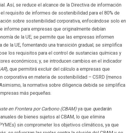
l. Así, se reduce el alcance de la Directiva de información
 el requisito de informes de sostenibilidad para el 80% de
mación sobre sostenibilidad corporativa, enfocándose solo en
 de informe para empresas que originalmente debían
onomía de la UE; se permite que las empresas informen
 de la UE, fomentando una transición gradual; se simplifica
ose los requisitos para el control de sustancias químicas y
tores económicos; y, se introducen cambios en el indicador
GAR
), que permitirá excluir del cálculo a empresas que
ión corporativa en materia de sostenibilidad – CSRD (menos
Asimismo, la normativa sobre diligencia debida se simplifica
as empresas más pequeñas.
uste en Frontera por Carbono (CBAM)
ya que
q
uedarán
nuales de bienes sujetos al CBAM, lo que elimina
PYMEs) sin comprometer los objetivos climáticos, ya que
s, se refuerzan las reglas contra la elusión del CBAM y se