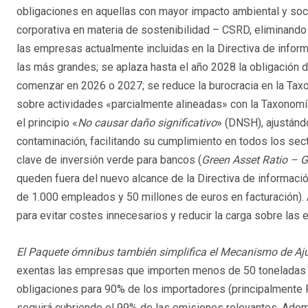
obligaciones en aquellas con mayor impacto ambiental y socia
corporativa en materia de sostenibilidad – CSRD, eliminando
las empresas actualmente incluidas en la Directiva de infor
las más grandes; se aplaza hasta el año 2028 la obligación
comenzar en 2026 o 2027; se reduce la burocracia en la Tax
sobre actividades «parcialmente alineadas» con la Taxonomía
el principio «
No causar daño significativo
» (DNSH), ajustánd
contaminación, facilitando su cumplimiento en todos los sec
clave de inversión verde para bancos (
Green Asset Ratio – 
queden fuera del nuevo alcance de la Directiva de informac
de 1.000 empleados y 50 millones de euros en facturación). 
para evitar costes innecesarios y reducir la carga sobre l
El Paquete ómnibus también simplifica el Mecanismo de Aj
exentas las empresas que importen menos de 50 toneladas a
obligaciones para 90% de los importadores (principalmente 
seguirá cubriendo el 99% de las emisiones relevantes. Ademá