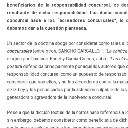
beneficiarios de la responsabilidad concursal, es dec
resultante de dicha responsabilidad. Las dudas susci
concursal hace a los “acreedores concursales”, lo qu
debamos dar a la cuestión planteada.
Un sector de la doctrina aboga por considerar como tales a 
concursales
(entre otros, SANCHO GARGALLO, I:
"La calific
dirigida por Quintana, Bonet y García-Cruces, sobre
"Las clav
postura defendida principalmente por aquellos autores que c
responsabilidad concursal como un supuesto de responsabili
considerar que son ellos, y no los acreedores contra la masa, 
de la Ley y los perjudicados por la actuación culpable de lo
generadora o agravadora de la insolvencia concursal.
Pese a que la dicción textual de la norma hace referencia a 
sin embargo, debemos considerar como beneficiaria de dicha
por lo que se incluye tanto a los acreedores concursales com