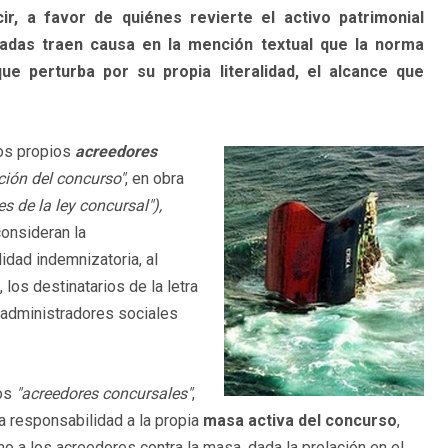
ir, a favor de quiénes revierte el activo patrimonial
tadas traen causa en la mención textual que la norma
e perturba por su propia literalidad, el alcance que
los propios
acreedores
ación del concurso"
, en obra
es de la ley concursal"),
onsideran la
dad indemnizatoria, al
los destinatarios de la letra
s administradores sociales
los
"acreedores concursales"
,
 responsabilidad a la propia
masa activa del concurso
,
o a los acreedores contra la masa, dada la prelación en el