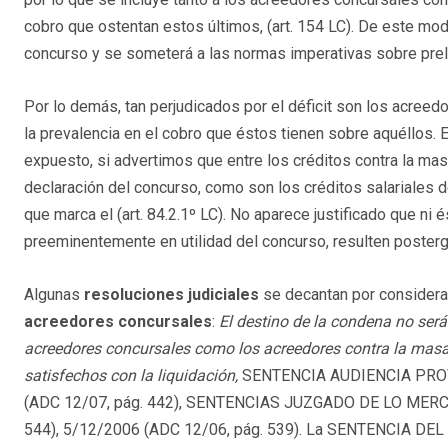
cobro que ostentan estos últimos, (art. 154 LC). De este mod
concurso y se someterá a las normas imperativas sobre prela
Por lo demás, tan perjudicados por el déficit son los acree
la prevalencia en el cobro que éstos tienen sobre aquéllos. 
expuesto, si advertimos que entre los créditos contra la masa
declaración del concurso, como son los créditos salariales de
que marca el (art. 84.2.1º LC). No aparece justificado que ni 
preeminentemente en utilidad del concurso, resulten poster
Algunas
resoluciones judiciales
se decantan por considerar
acreedores concursales
:
El destino de la condena no será
acreedores concursales como los acreedores contra la masa
satisfechos con la liquidación,
SENTENCIA AUDIENCIA PROVI
(ADC 12/07, pág. 442), SENTENCIAS JUZGADO DE LO MERC
544), 5/12/2006 (ADC 12/06, pág. 539). La SENTENCIA D