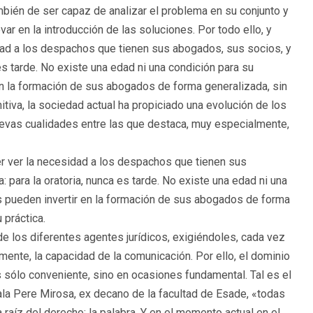
mbién de ser capaz de analizar el problema en su conjunto y
ar en la introducción de las soluciones. Por todo ello, y
dad a los despachos que tienen sus abogados, sus socios, y
 es tarde. No existe una edad ni una condición para su
en la formación de sus abogados de forma generalizada, sin
itiva, la sociedad actual ha propiciado una evolución de los
uevas cualidades entre las que destaca, muy especialmente,
er ver la necesidad a los despachos que tienen sus
: para la oratoria, nunca es tarde. No existe una edad ni una
s pueden invertir en la formación de sus abogados de forma
 práctica.
 de los diferentes agentes jurídicos, exigiéndoles, cada vez
ente, la capacidad de la comunicación. Por ello, el dominio
es sólo conveniente, sino en ocasiones fundamental. Tal es el
la Pere Mirosa, ex decano de la facultad de Esade, «todas
 raíz del derecho: la palabra. Y en el momento actual en el