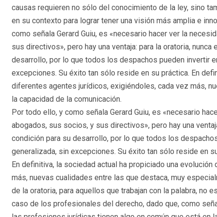
causas requieren no sólo del conocimiento de la ley, sino ta
en su contexto para lograr tener una visión más amplia e innov
como señala Gerard Guiu, es «necesario hacer ver la necesi
sus directivos», pero hay una ventaja: para la oratoria, nunca
desarrollo, por lo que todos los despachos pueden invertir 
excepciones. Su éxito tan sólo reside en su práctica. En defin
diferentes agentes jurídicos, exigiéndoles, cada vez más, n
la capacidad de la comunicación.
Por todo ello, y como señala Gerard Guiu, es «necesario hac
abogados, sus socios, y sus directivos», pero hay una ventaja
condición para su desarrollo, por lo que todos los despacho
generalizada, sin excepciones. Su éxito tan sólo reside en su
En definitiva, la sociedad actual ha propiciado una evolución
más, nuevas cualidades entre las que destaca, muy especialm
de la oratoria, para aquellos que trabajan con la palabra, no 
caso de los profesionales del derecho, dado que, como seña
las profesiones jurídicas tienen algo en común que está en la