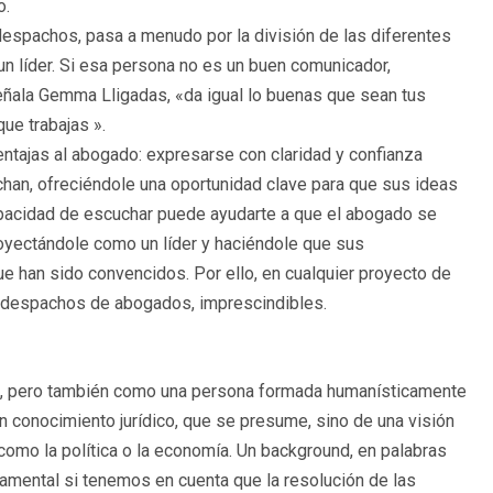
o.
despachos, pasa a menudo por la división de las diferentes
un líder. Si esa persona no es un buen comunicador,
señala Gemma Lligadas, «da igual lo buenas que sean tus
que trabajas ».
ventajas al abogado: expresarse con claridad y confianza
chan, ofreciéndole una oportunidad clave para que sus ideas
apacidad de escuchar puede ayudarte a que el abogado se
oyectándole como un líder y haciéndole que sus
ue han sido convencidos. Por ello, en cualquier proyecto de
s despachos de abogados, imprescindibles.
rea, pero también como una persona formada humanísticamente
un conocimiento jurídico, que se presume, sino de una visión
como la política o la economía. Un background, en palabras
amental si tenemos en cuenta que la resolución de las