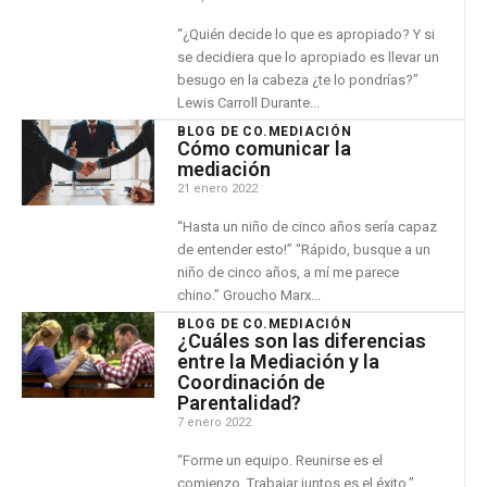
“¿Quién decide lo que es apropiado? Y si
se decidiera que lo apropiado es llevar un
besugo en la cabeza ¿te lo pondrías?”
Lewis Carroll Durante...
BLOG DE CO.MEDIACIÓN
Cómo comunicar la
mediación
21 enero 2022
“Hasta un niño de cinco años sería capaz
de entender esto!” “Rápido, busque a un
niño de cinco años, a mí me parece
chino.” Groucho Marx...
BLOG DE CO.MEDIACIÓN
¿Cuáles son las diferencias
entre la Mediación y la
Coordinación de
Parentalidad?
7 enero 2022
“Forme un equipo. Reunirse es el
comienzo. Trabajar juntos es el éxito.”